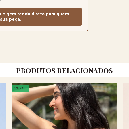
4.
o e gera renda direta para quem
sua peça.
PRODUTOS RELACIONADOS
15
%
OFF