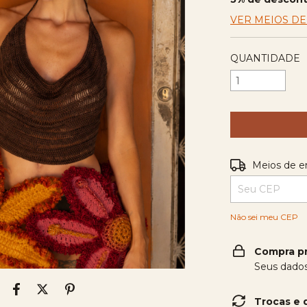
VER MEIOS D
QUANTIDADE
Entregas para o
Meios de e
Não sei meu CEP
Compra p
Seus dados
Trocas e 