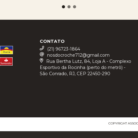
CONTATO
(21) 96723-1864
nosdocroche712@gmail.com
Rua Bertha Lutz, 84, Loja A - Complexo
Esportivo da Rocinha (perto do metrô) -
São Conrado, RJ, CEP 22450-290
COPYRIGHT ASSOCI