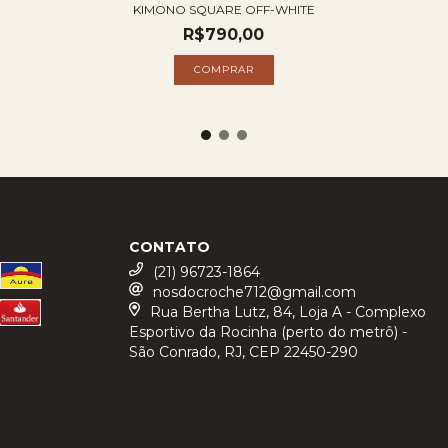
KIMONO SQUARE OFF-WHITE
R$790,00
CONTATO
(21) 96723-1864
nosdocroche712@gmail.com
Rua Bertha Lutz, 84, Loja A - Complexo
Esportivo da Rocinha (perto do metrô) -
São Conrado, RJ, CEP 22450-290