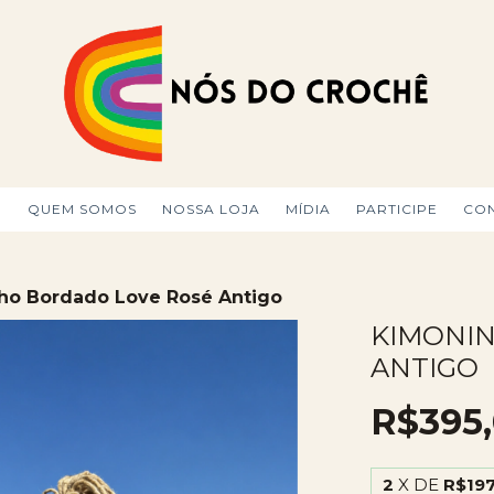
O
QUEM SOMOS
NOSSA LOJA
MÍDIA
PARTICIPE
CO
ho Bordado Love Rosé Antigo
KIMONI
ANTIGO
R$395
2
X DE
R$197