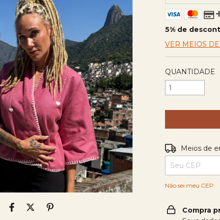
5% de descon
VER MEIOS D
QUANTIDADE
Entregas para o
Meios de e
Não sei meu CEP
Compra p