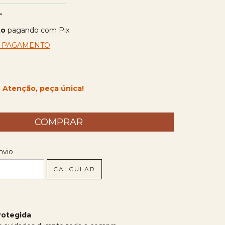
to
pagando com Pix
E PAGAMENTO
Atenção, peça única!
 CEP:
ALTERAR CEP
nvio
CALCULAR
rotegida